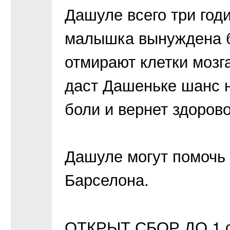
Дашуле всего три год
малышка вынуждена б
отмирают клетки мозг
даст Дашеньке шанс н
боли и вернет здорово
Дашуле могут помочь 
Барселона.
ОТКРЫТ СБОР ДО 1 с