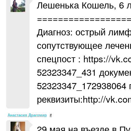
Лешенька Кошель, 6 л
=================
Диагноз: острый лимф
сопутствующее лечени
спецпост : https://vk
52323347_431 документ
52323347_172938064 гр
реквизиты:http://vk.c
Анастасия Драгомир
#
29 мая на въезде в П