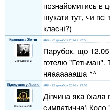
познайомитись в ц
шукати тут, чи всі 
класні?)
Краплинка Життя
#68
- 22 декабря 2014 в 22:55
Парубок, що 12.05 
готелю "Гетьман". 
Сообщений: 2
няааааааша ^^
Підслухано у Львові
#69
- 22 декабря 2014 в 23:58
Дівчина яка їхала 
симпатична) Коло "
Сообщений: 86