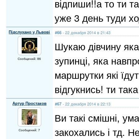
відпиши!!а то ти 
уже 3 день туди хо
Підслухано у Львові
#66
- 22 декабря 2014 в 21:43
Шукаю дівчину яка
зупинці, яка навпр
Сообщений: 86
маршрутки які їдут
відгукнись! ти така
Артур Простаков
#67
- 22 декабря 2014 в 22:13
Ви такі смішні, ум
закохались і тд. Н
Сообщений: 7