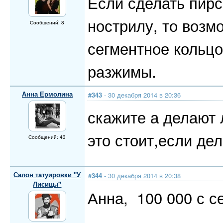
Если сделать пирс
нострилу, то возм
Сообщений: 8
сегментное кольцо
разжимы.
Анна Ермолина
#343
- 30 декабря 2014 в 20:36
скажите а делают л
это стоит,если де
Сообщений: 43
Салон татуировки "У
#344
- 30 декабря 2014 в 20:38
Лисицы"
Анна, 100 000 с с