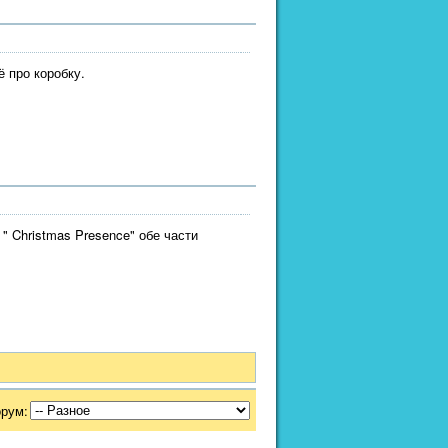
ё про коробку.
и " Christmas Presence" обе части
орум: