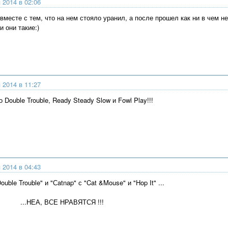
 2014 в 02:06
 вместе с тем, что на нем стояло уранил, а после прошел как ни в чем н
и они такие:)
 2014 в 11:27
 Double Trouble, Ready Steady Slow и Fowl Play!!!
 2014 в 04:43
uble Trouble" и "Сatnap" с "Cat &Mouse" и "Hop It" ...
 ВСЕ НРАВЯТСЯ !!!