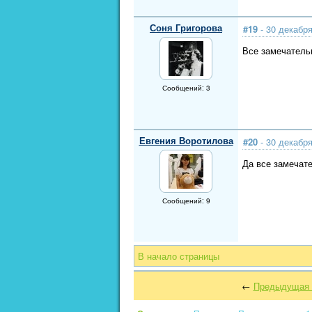
Соня Григорова
#19
- 30 декабря
Все замечательн
Сообщений: 3
Евгения Воротилова
#20
- 30 декабря
Да все замечател
Сообщений: 9
В начало страницы
←
Предыдущая 