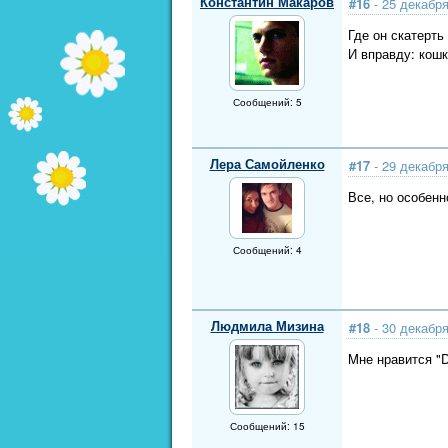
Константин Макаров
#16
- 25 декабря
Где он скатерть
И вправду: кошк
Сообщений: 5
Лера Самойленко
#17
- 29 декабря
Все, но особенно
Сообщений: 4
Людмила Мизина
#18
- 30 декабря
Mне нравится "Do
...НЕА,
Сообщений: 15