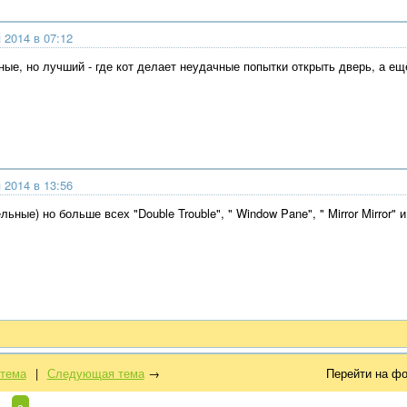
 2014 в 07:12
ые, но лучший - где кот делает неудачные попытки открыть дверь, а ещ
 2014 в 13:56
ьные) но больше всех "Double Trouble", " Window Pane", " Mirror Mirror" 
тема
|
Следующая тема
→
Перейти на ф