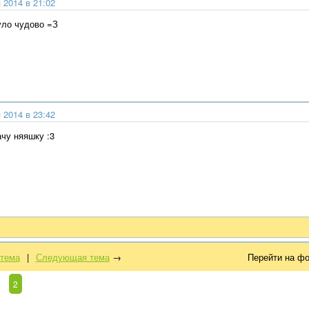
 2014 в 21:02
уло чудово =З
 2014 в 23:42
ачу няяшку :3
тема
|
Следующая тема
→
Перейти на ф
2