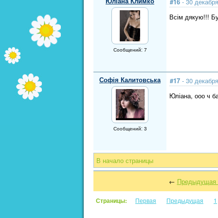
Юліана Климко
#16
- 30 декабря
Всім дякую!!! Б
Сообщений: 7
Софія Калитовська
#17
- 30 декабря
Юліана, ооо ч б
Сообщений: 3
В начало страницы
←
Предыдущая 
Страницы:
Первая
Предыдущая
1