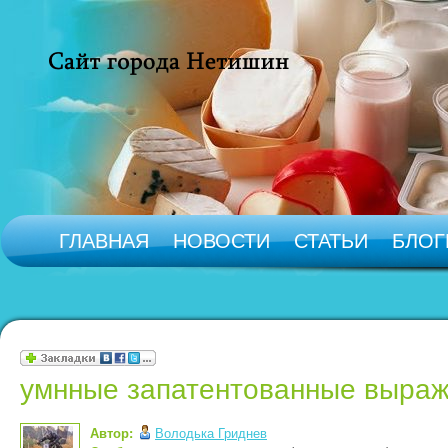
ГЛАВНАЯ
НОВОСТИ
СТАТЬИ
БЛОГ
умнные запатентованные выра
Автор:
Володька Гриднев