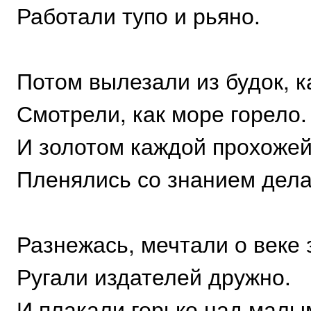
Работали тупо и рьяно.
Потом вылезали из будок, к
Смотрели, как море горело.
И золотом каждой прохожей
Пленялись со знанием дела
Разнежась, мечтали о веке 
Ругали издателей дружно.
И плакали горько над малы